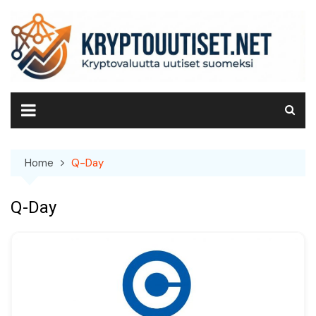
Skip
to
content
Home
Q-Day
Q-Day