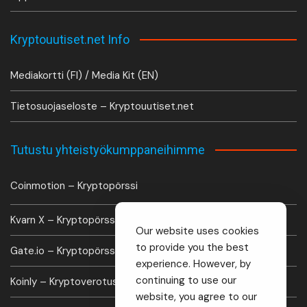
Kryptouutiset.net Info
Mediakortti (FI) / Media Kit (EN)
Tietosuojaseloste – Kryptouutiset.net
Tutustu yhteistyökumppaneihimme
Coinmotion – Kryptopörssi
Kvarn X – Kryptopörssi
Our website uses cookies
to provide you the best
Gate.io – Kryptopörssi
experience. However, by
continuing to use our
Koinly – Kryptoverotus laskuri
website, you agree to our