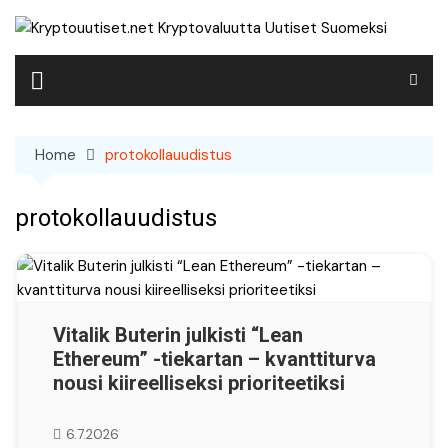
Skip
to
content
Home
protokollauudistus
protokollauudistus
Vitalik Buterin julkisti “Lean
Ethereum” -tiekartan – kvanttiturva
nousi kiireelliseksi prioriteetiksi
6.7.2026