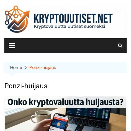
Skip
to
content
Home
Ponzi-huijaus
Ponzi-huijaus