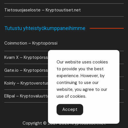
Tietosuojaseloste – Kryptouutiset.net
Tutustu yhteistyökumppaneihimme
Coinmotion – Kryptopörssi
Kvarn X – Kryptopörssi
Our website uses cookies
to provide you the best
Gate.io – Kryptopörssi
experience. However, by
continuing to use our
Koinly – Kryptoverotus laskuri
website, you agree to our
Ellipal – Kryptovaluutta lompakko
use of cookies.
Accept
Copyright © 2021-2026 Kryptouutiset.net