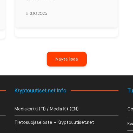
3.10.2025
Näytä lisää
Kryptouutiset.net Info
Tu
Mediakortti (FI) / Media Kit (EN)
Co
Tietosuojaseloste – Kryptouutiset.net
Kv