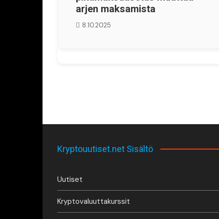
arjen maksamista
8.10.2025
Kryptouutiset.net Sisältö
Uutiset
Kryptovaluuttakurssit