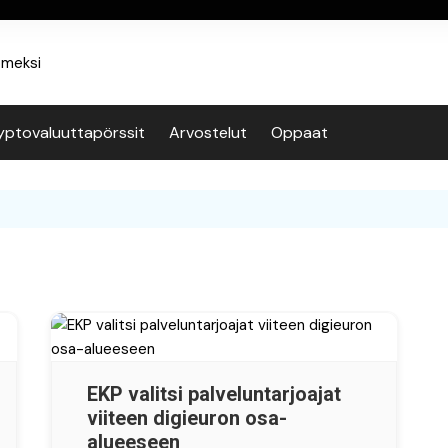
yptovaluuttapörssit
Arvostelut
Oppaat
EKP valitsi palveluntarjoajat
viiteen digieuron osa-
alueeseen