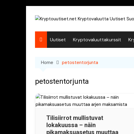
Skip
to
content
Uutiset
Kryptovaluuttakurssit
Kr
Home
petostentorjunta
petostentorjunta
Tilisiirrot mullistuvat
lokakuussa – näin
pikamaksuasetus muuttaa