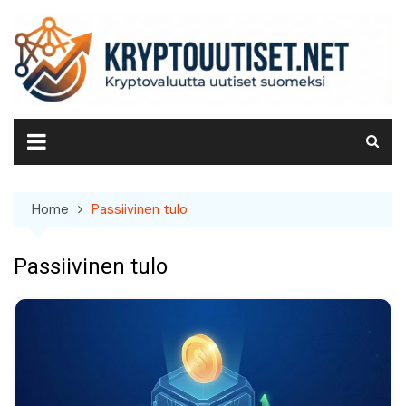
Skip
to
content
Home
Passiivinen tulo
Passiivinen tulo