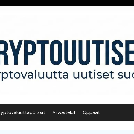
ryptovaluuttapörssit
Arvostelut
Oppaat