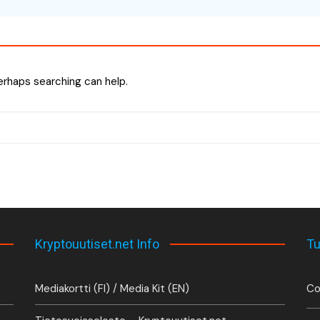
Perhaps searching can help.
Kryptouutiset.net Info
Tu
Mediakortti (FI) / Media Kit (EN)
Co