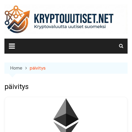
Skip
to
content
Home
päivitys
päivitys