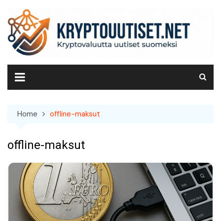
Skip
to
content
Home
offline-maksut
offline-maksut