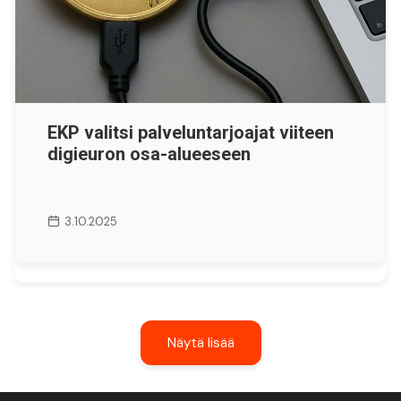
EKP valitsi palveluntarjoajat viiteen
digieuron osa-alueeseen
3.10.2025
Näytä lisää