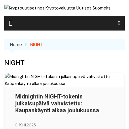
Skip
to
content
Home
NIGHT
NIGHT
Midnightin NIGHT-tokenin
julkaisupäivä vahvistettu:
Kaupankäynti alkaa joulukuussa
19.11.2025