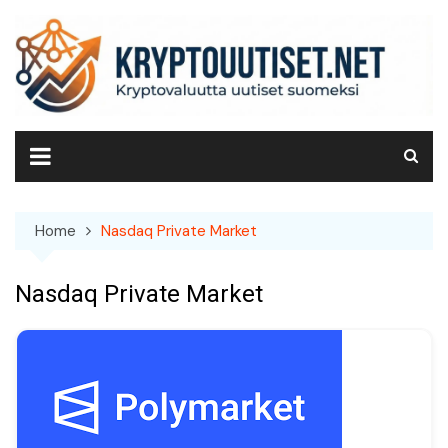
Skip
to
content
Home
Nasdaq Private Market
Nasdaq Private Market