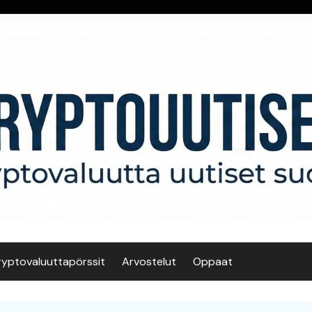
ryptovaluuttapörssit
Arvostelut
Oppaat