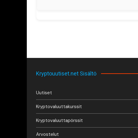
Kryptouutiset.net Sisältö
Uutiset
Kryptovaluuttakurssit
Kryptovaluuttapörssit
Arvostelut