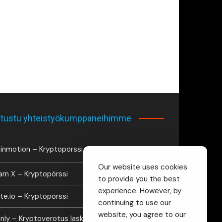
tustu yhteistyökumppaneihimme
inmotion – Kryptopörssi
Our website uses cookies
arn X – Kryptopörssi
to provide you the best
experience. However, by
te.io – Kryptopörssi
continuing to use our
website, you agree to our
inly – Kryptoverotus laskuri