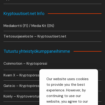
Kryptouutiset.net Info
Mediakortti (FI) / Media Kit (EN)
Tietosuojaseloste – Kryptouutiset.net
Tutustu yhteistyökumppaneihimme
Coinmotion – Kryptopörssi
Kvarn X – Kryptopörssi
Our website uses cookies
to provide you the best
Gate.io – Kryptopörssi
experience. However, by
continuing to use our
Koinly – Kryptoverotus laskuri
website, you agree to our