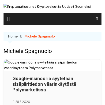
Skip
to
content
Home
Michele Spagnuolo
Michele Spagnuolo
Google-insinööriä syytetään
sisäpiiritiedon väärinkäytöstä
Polymarketissa
28.5.2026