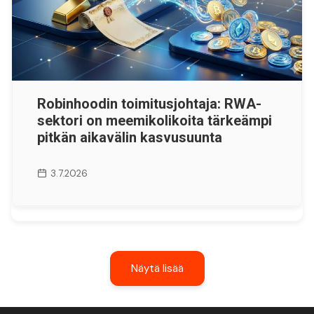
Robinhoodin toimitusjohtaja: RWA-
sektori on meemikolikoita tärkeämpi
pitkän aikavälin kasvusuunta
3.7.2026
Näytä lisää