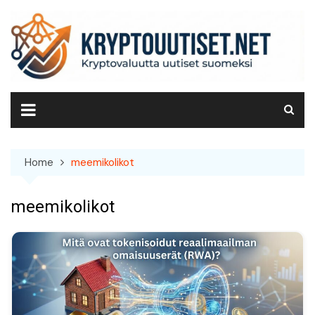
Skip
to
content
Home
meemikolikot
meemikolikot