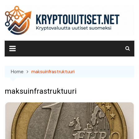
Skip
to
content
Home
maksuinfrastruktuuri
maksuinfrastruktuuri