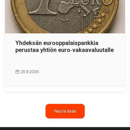
Yhdeksän eurooppalaispankkia
perustaa yhtiön euro‑vakaavaluutalle
25.9.2025
Näytä lisää