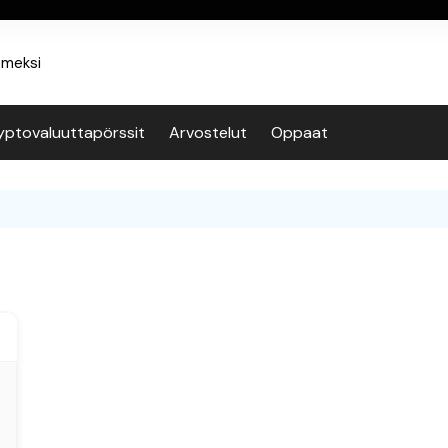
yptovaluuttapörssit
Arvostelut
Oppaat