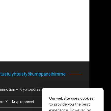
tustu yhteistyökumppaneihimme
inmotion – Kryptopörssi
Our website uses cookies
arn X – Kryptopörssi
to provide you the best
experience. However, by