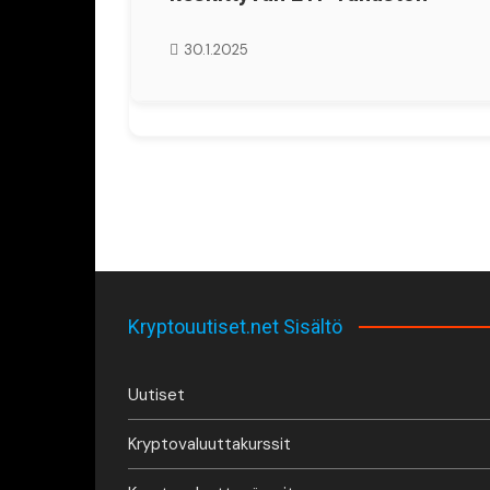
30.1.2025
Kryptouutiset.net Sisältö
Uutiset
Kryptovaluuttakurssit