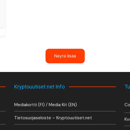
Näytä lisää
Kryptouutiset.net Info
Tu
Mediakortti (FI) / Media Kit (EN)
Co
Tietosuojaseloste – Kryptouutiset.net
Kv