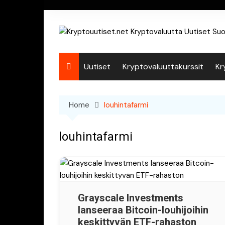
Skip
to
content
Uutiset
Kryptovaluuttakurssit
Kr
Home
louhintafarmi
louhintafarmi
Grayscale Investments
lanseeraa Bitcoin-louhijoihin
keskittyvän ETF-rahaston