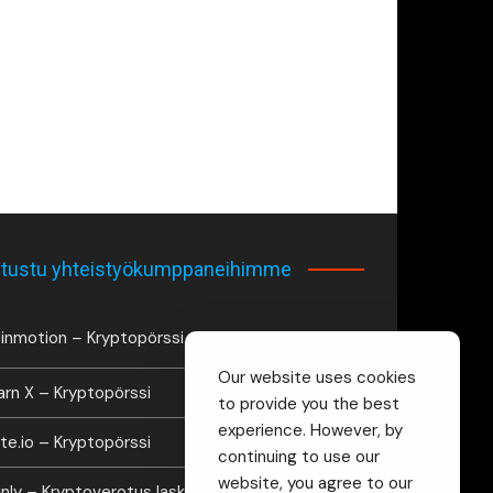
tustu yhteistyökumppaneihimme
inmotion – Kryptopörssi
Our website uses cookies
arn X – Kryptopörssi
to provide you the best
experience. However, by
te.io – Kryptopörssi
continuing to use our
website, you agree to our
inly – Kryptoverotus laskuri