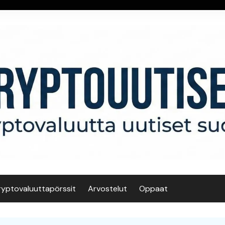
ryptovaluuttapörssit
Arvostelut
Oppaat