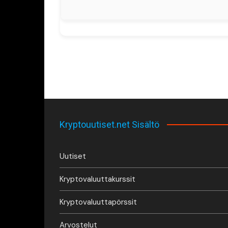
Kryptouutiset.net Sisältö
Uutiset
Kryptovaluuttakurssit
Kryptovaluuttapörssit
Arvostelut