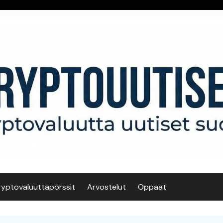
ryptovaluuttapörssit
Arvostelut
Oppaat