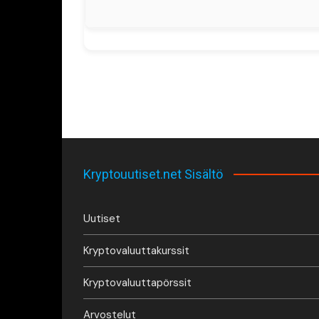
Kryptouutiset.net Sisältö
Uutiset
Kryptovaluuttakurssit
Kryptovaluuttapörssit
Arvostelut