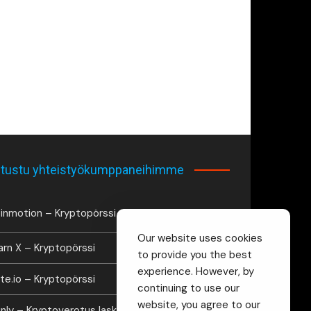
tustu yhteistyökumppaneihimme
inmotion – Kryptopörssi
Our website uses cookies
arn X – Kryptopörssi
to provide you the best
experience. However, by
te.io – Kryptopörssi
continuing to use our
website, you agree to our
inly – Kryptoverotus laskuri