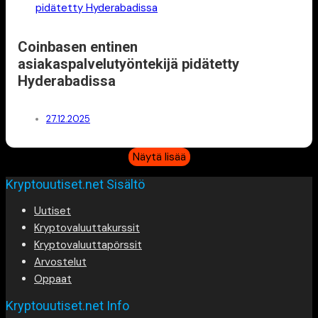
Coinbasen entinen
asiakaspalvelutyöntekijä pidätetty
Hyderabadissa
27.12.2025
Näytä lisää
Kryptouutiset.net Sisältö
Uutiset
Kryptovaluuttakurssit
Kryptovaluuttapörssit
Arvostelut
Oppaat
Kryptouutiset.net Info