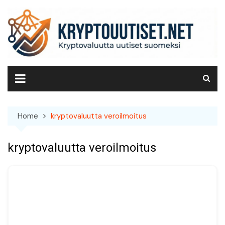
Skip
to
content
Home
kryptovaluutta veroilmoitus
kryptovaluutta veroilmoitus