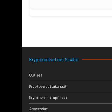
Kryptouutiset.net Sisältö
Uutiset
Kryptovaluuttakurssit
Kryptovaluuttapörssit
Arvostelut