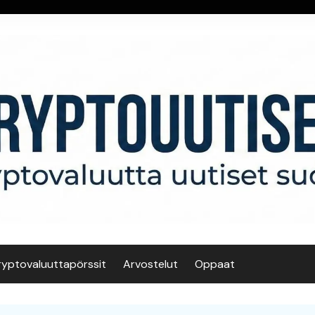
ryptovaluuttapörssit
Arvostelut
Oppaat