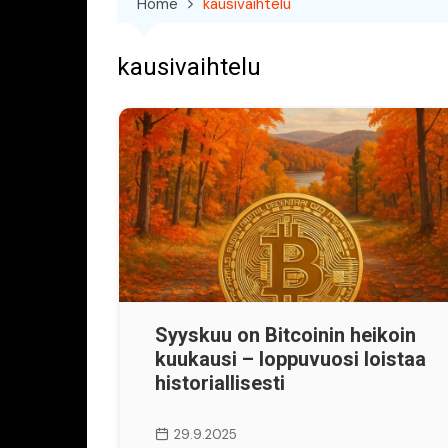
Home
kausivaihtelu
kausivaihtelu
Syyskuu on Bitcoinin heikoin
kuukausi – loppuvuosi loistaa
historiallisesti
29.9.2025