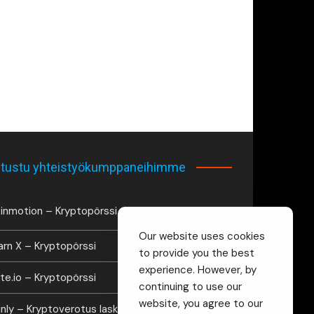
tustu yhteistyökumppaneihimme
inmotion – Kryptopörssi
Our website uses cookies
arn X – Kryptopörssi
to provide you the best
experience. However, by
te.io – Kryptopörssi
continuing to use our
website, you agree to our
inly – Kryptoverotus laskuri