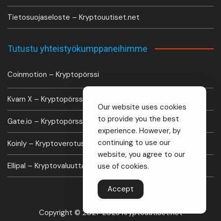
Tietosuojaseloste – Kryptouutiset.net
Tutustu yhteistyökumppaneihimme
Coinmotion – Kryptopörssi
Kvarn X – Kryptopörssi
Our website uses cookies
to provide you the best
Gate.io – Kryptopörssi
experience. However, by
continuing to use our
Koinly – Kryptoverotus laskuri
website, you agree to our
Ellipal – Kryptovaluutta lompakko
use of cookies.
Accept
Copyright © 2021-2026 Kryptouutiset.net