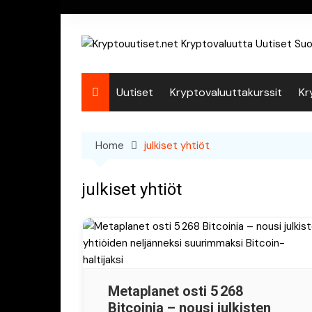
Skip
to
content
Uutiset
Kryptovaluuttakurssit
Kr
Home
julkiset yhtiöt
julkiset yhtiöt
Metaplanet osti 5 268
Bitcoinia – nousi julkisten