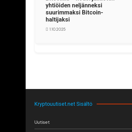
yhtiöiden neljänneksi
suurimmaksi Bitcoin-
haltijaksi
1.10.2025
Kryptouutiset.net Sisältö
Uutiset