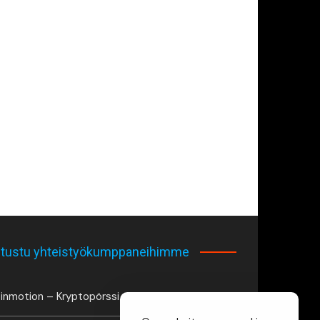
tustu yhteistyökumppaneihimme
inmotion – Kryptopörssi