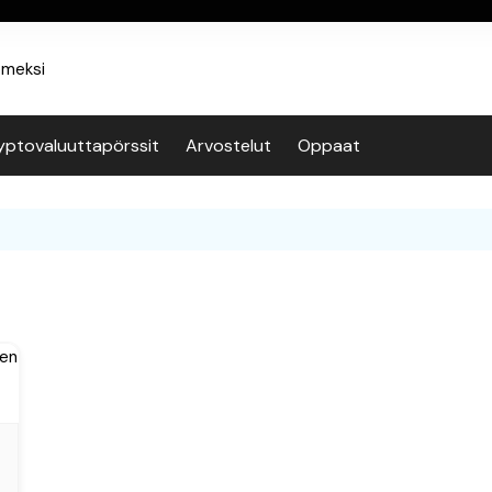
yptovaluuttapörssit
Arvostelut
Oppaat