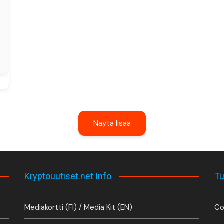
Näytä lisää
Kryptouutiset.net Info
Tu
Mediakortti (FI) / Media Kit (EN)
Co