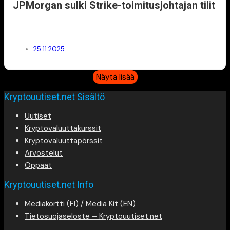
JPMorgan sulki Strike-toimitusjohtajan tilit
25.11.2025
Näytä lisää
Kryptouutiset.net Sisältö
Uutiset
Kryptovaluuttakurssit
Kryptovaluuttapörssit
Arvostelut
Oppaat
Kryptouutiset.net Info
Mediakortti (FI) / Media Kit (EN)
Tietosuojaseloste – Kryptouutiset.net