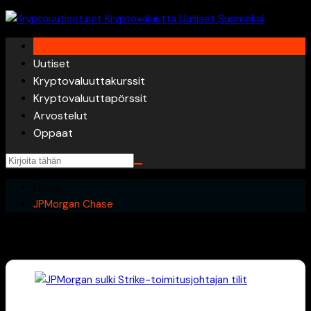
Skip
to
content
Uutiset
Kryptovaluuttakurssit
Kryptovaluuttapörssit
Arvostelut
Oppaat
Home
JPMorgan Chase
JPMorgan Chase