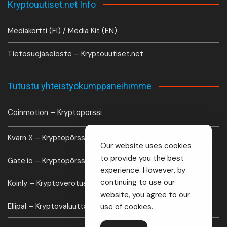
Kryptouutiset.net Info
Mediakortti (FI) / Media Kit (EN)
Tietosuojaseloste – Kryptouutiset.net
Tutustu yhteistyökumppaneihimme
Coinmotion – Kryptopörssi
Kvarn X – Kryptopörssi
Our website uses cookies
to provide you the best
Gate.io – Kryptopörssi
experience. However, by
continuing to use our
Koinly – Kryptoverotus laskuri
website, you agree to our
Ellipal – Kryptovaluutta lompakko
use of cookies.