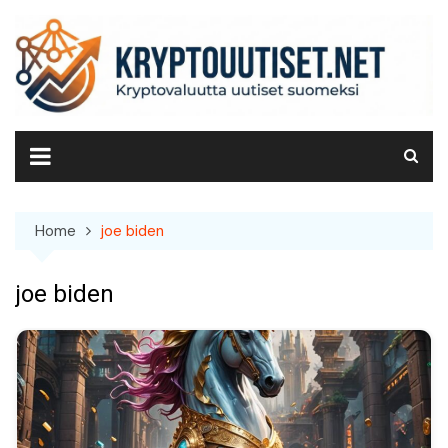
Skip
to
content
Home
joe biden
joe biden