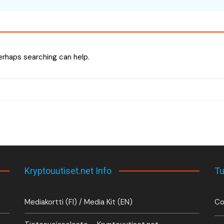
Perhaps searching can help.
Kryptouutiset.net Info
Tu
Mediakortti (FI) / Media Kit (EN)
Co