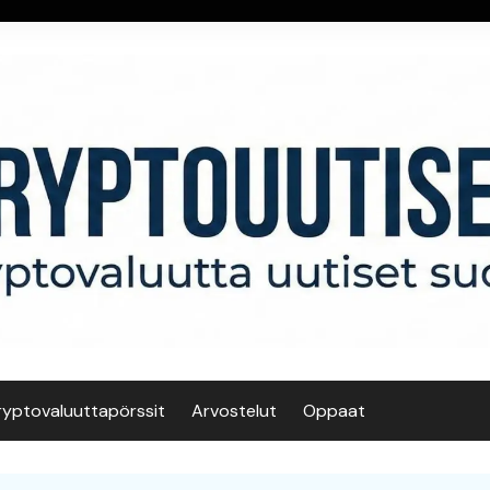
ryptovaluuttapörssit
Arvostelut
Oppaat