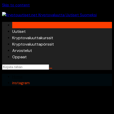
Skip to content
Uutiset
Kryptovaluuttakurssit
Kryptovaluuttapörssit
Arvostelut
Oppaat
Home
instagram
Nothing Found
It seems we can’t find what you’re looking for. Perhaps
searching can help.