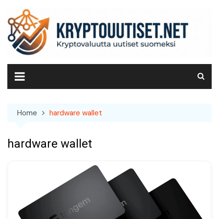
Skip
to
content
Home
hardware wallet
hardware wallet