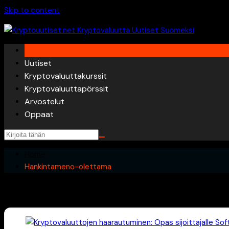
Skip to content
Uutiset
Kryptovaluuttakurssit
Kryptovaluuttapörssit
Arvostelut
Oppaat
Home
Hankintameno-olettama
Hankintameno-olettama