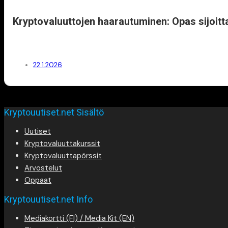
Kryptovaluuttojen haarautuminen: Opas sijoitta
22.1.2026
Kryptouutiset.net Sisältö
Uutiset
Kryptovaluuttakurssit
Kryptovaluuttapörssit
Arvostelut
Oppaat
Kryptouutiset.net Info
Mediakortti (FI) / Media Kit (EN)