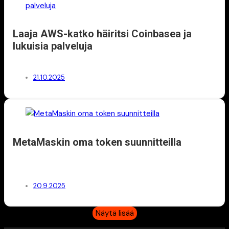
Laaja AWS-katko häiritsi Coinbasea ja
lukuisia palveluja
21.10.2025
MetaMaskin oma token suunnitteilla
20.9.2025
Näytä lisää