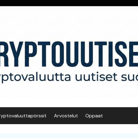
ryptovaluuttapörssit
Arvostelut
Oppaat