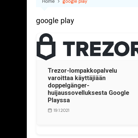
Home
google play
google play
Trezor-lompakkopalvelu
varoittaa käyttäjiään
doppelgänger-
huijaussovelluksesta Google
Playssa
19.1.2021