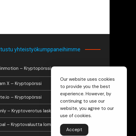
tustu yhteistyökumppaneihimme
inmotion – Kryptopörssi
Our website uses cookies
arn X – Kryptopörssi
to provide you the best
experience. However, by
te.io – Kryptopörssi
continuing to use our
website, you agree to our
inly – Kryptoverotus laskuri
use of cookies.
lipal – Kryptovaluutta lompakko
Accept