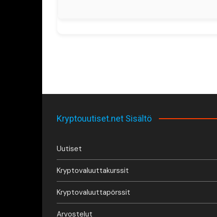
Kryptouutiset.net Sisältö
Uutiset
Kryptovaluuttakurssit
Kryptovaluuttapörssit
Arvostelut