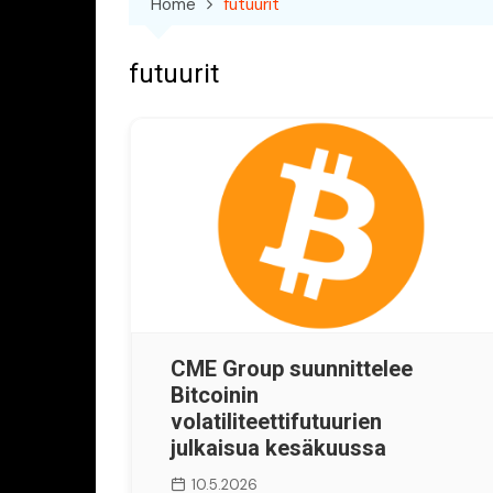
Home
futuurit
futuurit
CME Group suunnittelee
Bitcoinin
volatiliteettifutuurien
julkaisua kesäkuussa
10.5.2026