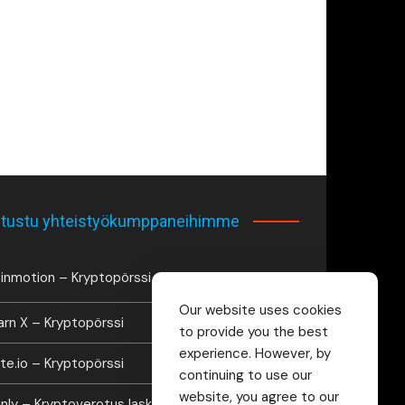
tustu yhteistyökumppaneihimme
inmotion – Kryptopörssi
Our website uses cookies
arn X – Kryptopörssi
to provide you the best
experience. However, by
te.io – Kryptopörssi
continuing to use our
website, you agree to our
inly – Kryptoverotus laskuri