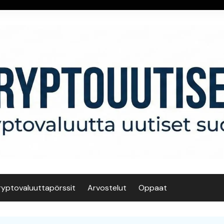
ryptovaluuttapörssit
Arvostelut
Oppaat