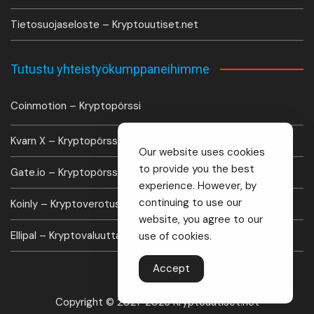
Tietosuojaseloste – Kryptouutiset.net
Tutustu yhteistyökumppaneihimme
Coinmotion – Kryptopörssi
Kvarn X – Kryptopörssi
Our website uses cookies
to provide you the best
Gate.io – Kryptopörssi
experience. However, by
continuing to use our
Koinly – Kryptoverotus laskuri
website, you agree to our
Ellipal – Kryptovaluutta lompakko
use of cookies.
Accept
Copyright © 2021-2026 Kryptouutiset.net