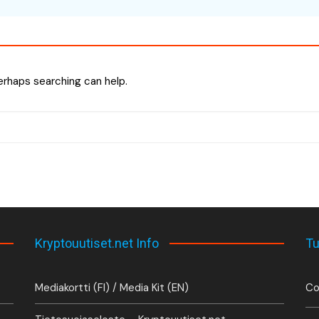
Perhaps searching can help.
Kryptouutiset.net Info
Tu
Mediakortti (FI) / Media Kit (EN)
Co