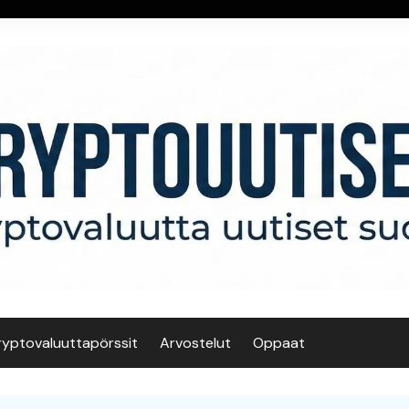
ryptovaluuttapörssit
Arvostelut
Oppaat