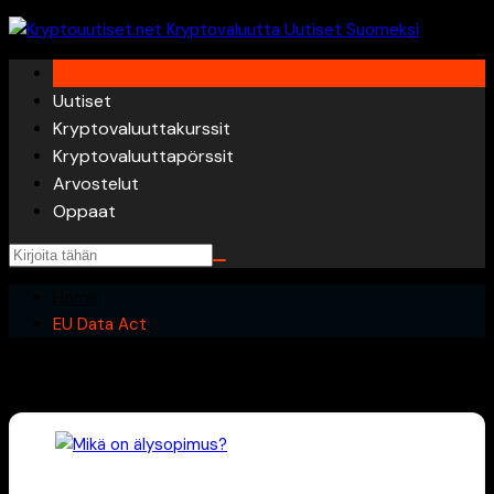
Skip
to
content
Uutiset
Kryptovaluuttakurssit
Kryptovaluuttapörssit
Arvostelut
Oppaat
Home
EU Data Act
EU Data Act