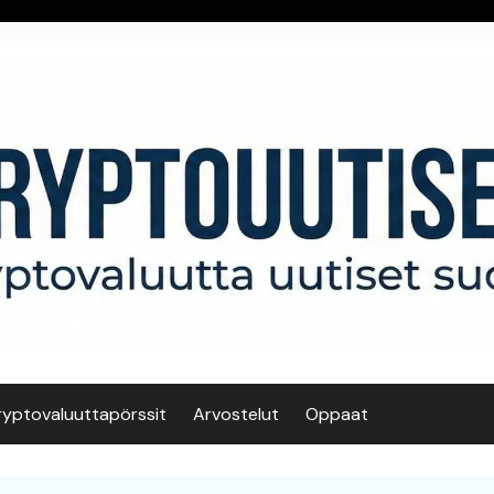
ryptovaluuttapörssit
Arvostelut
Oppaat