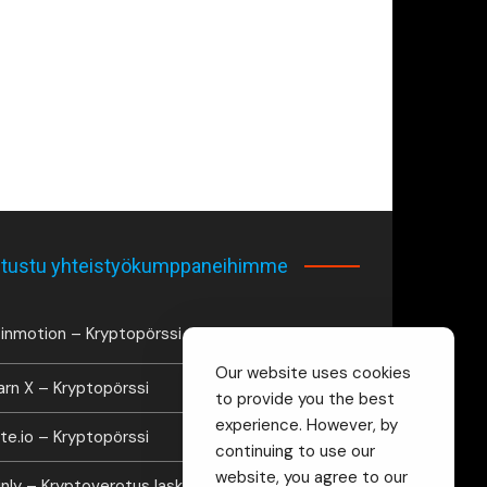
tustu yhteistyökumppaneihimme
inmotion – Kryptopörssi
Our website uses cookies
arn X – Kryptopörssi
to provide you the best
experience. However, by
te.io – Kryptopörssi
continuing to use our
website, you agree to our
inly – Kryptoverotus laskuri