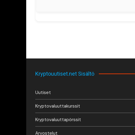
Kryptouutiset.net Sisältö
Uutiset
Kryptovaluuttakurssit
Kryptovaluuttapörssit
Arvostelut