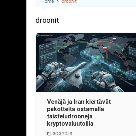
Home
droonit
droonit
Venäjä ja Iran kiertävät
pakotteita ostamalla
taisteludrooneja
kryptovaluutoilla
30.3.2026