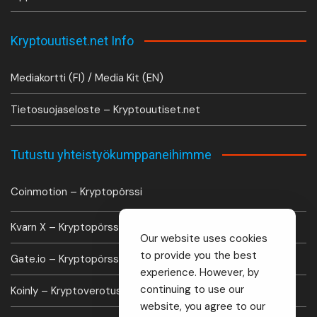
Kryptouutiset.net Info
Mediakortti (FI) / Media Kit (EN)
Tietosuojaseloste – Kryptouutiset.net
Tutustu yhteistyökumppaneihimme
Coinmotion – Kryptopörssi
Kvarn X – Kryptopörssi
Our website uses cookies
to provide you the best
Gate.io – Kryptopörssi
experience. However, by
continuing to use our
Koinly – Kryptoverotus laskuri
website, you agree to our