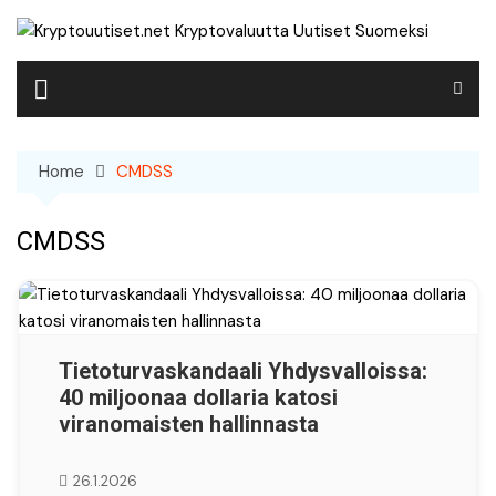
Skip
to
content
Home
CMDSS
CMDSS
Tietoturvaskandaali Yhdysvalloissa:
40 miljoonaa dollaria katosi
viranomaisten hallinnasta
26.1.2026