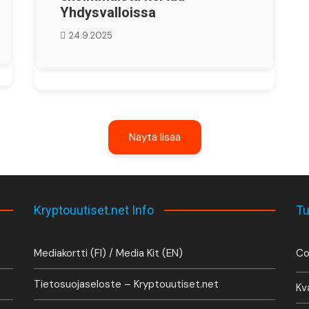
Yhdysvalloissa
24.9.2025
Näytä lisää
Kryptouutiset.net Info
Tu
Mediakortti (FI) / Media Kit (EN)
Co
Tietosuojaseloste – Kryptouutiset.net
Kv