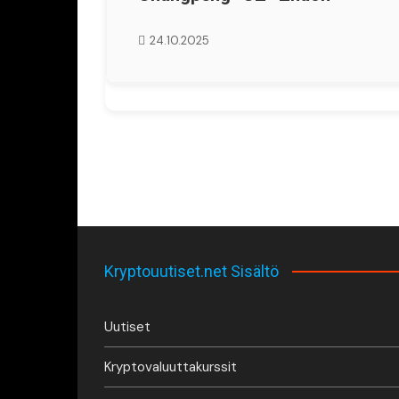
24.10.2025
Kryptouutiset.net Sisältö
Uutiset
Kryptovaluuttakurssit