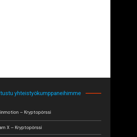
tustu yhteistyökumppaneihimme
inmotion – Kryptopörssi
arn X – Kryptopörssi