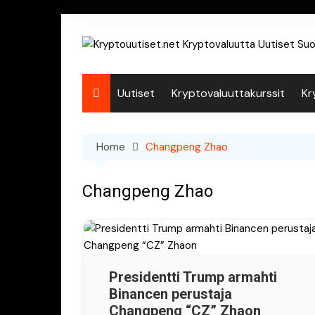
Skip
to
content
Uutiset
Kryptovaluuttakurssit
Kr
Home
Changpeng Zhao
Changpeng Zhao
Presidentti Trump armahti
Binancen perustaja
Changpeng “CZ” Zhaon