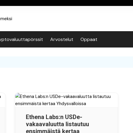
yptovaluuttapörssit
Arvostelut
Oppaat
Ethena Labs:n USDe-
vakaavaluutta listautuu
ensimmäistä kertaa