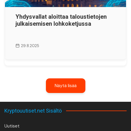
Yhdysvallat aloittaa taloustietojen
julkaisemisen lohkoketjussa
29.8.2025
Näytä lisää
Kryptouutiset.net Sisältö
Uutiset