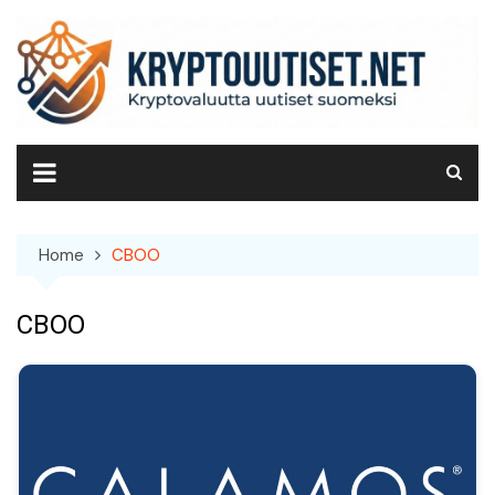
Skip
to
content
Home
CBOO
CBOO