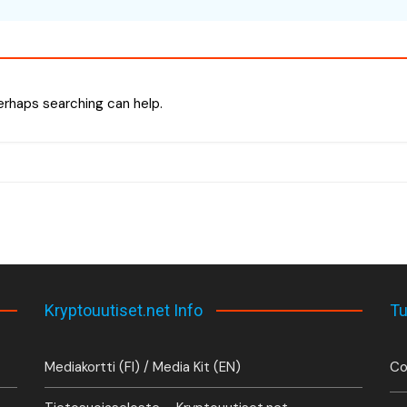
Perhaps searching can help.
Kryptouutiset.net Info
Tu
Mediakortti (FI) / Media Kit (EN)
Co