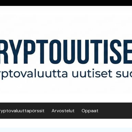
ryptovaluuttapörssit
Arvostelut
Oppaat