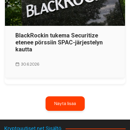
BlackRockin tukema Securitize
etenee pörssiin SPAC-järjestelyn
kautta
30.6.2026
Näytä lisää
Kryptouutiset.net Sisältö