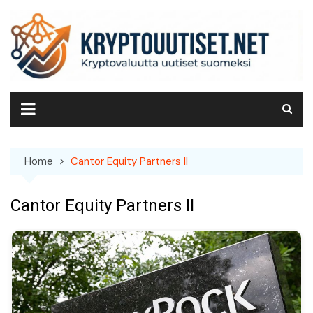
Skip
to
content
Home
Cantor Equity Partners II
Cantor Equity Partners II