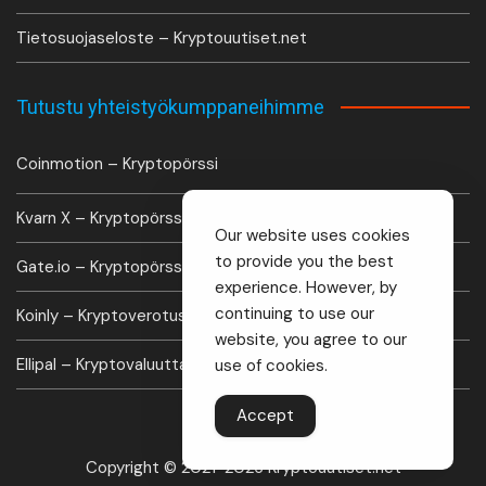
Tietosuojaseloste – Kryptouutiset.net
Tutustu yhteistyökumppaneihimme
Coinmotion – Kryptopörssi
Kvarn X – Kryptopörssi
Our website uses cookies
to provide you the best
Gate.io – Kryptopörssi
experience. However, by
continuing to use our
Koinly – Kryptoverotus laskuri
website, you agree to our
Ellipal – Kryptovaluutta lompakko
use of cookies.
Accept
Copyright © 2021-2026 Kryptouutiset.net