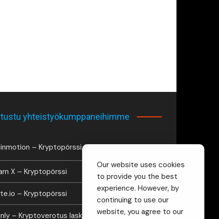
tustu yhteistyökumppaneihimme
inmotion – Kryptopörssi
Our website uses cookies
arn X – Kryptopörssi
to provide you the best
experience. However, by
te.io – Kryptopörssi
continuing to use our
website, you agree to our
inly – Kryptoverotus laskuri