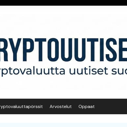
ryptovaluuttapörssit
Arvostelut
Oppaat