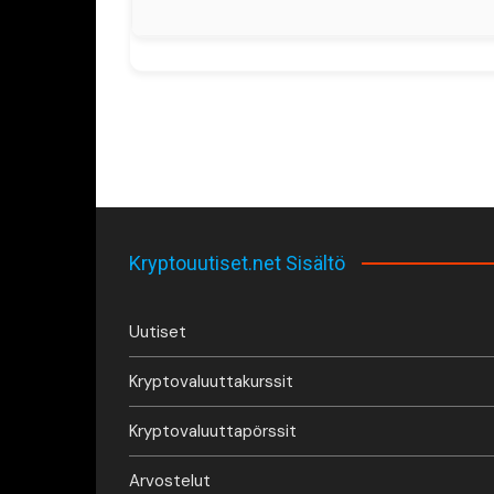
Kryptouutiset.net Sisältö
Uutiset
Kryptovaluuttakurssit
Kryptovaluuttapörssit
Arvostelut