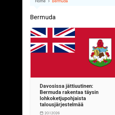
Home
Bermuda
Bermuda
Davosissa jättiuutinen:
Bermuda rakentaa täysin
lohkoketjupohjaista
talousjärjestelmää
20.1.2026