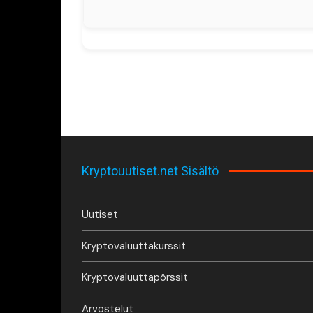
Kryptouutiset.net Sisältö
Uutiset
Kryptovaluuttakurssit
Kryptovaluuttapörssit
Arvostelut