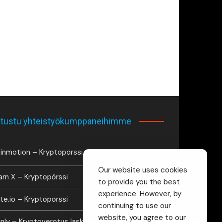
tustu yhteistyökumppaneihimme
inmotion – Kryptopörssi
Our website uses cookies
arn X – Kryptopörssi
to provide you the best
experience. However, by
te.io – Kryptopörssi
continuing to use our
website, you agree to our
inly – Kryptoverotus laskuri