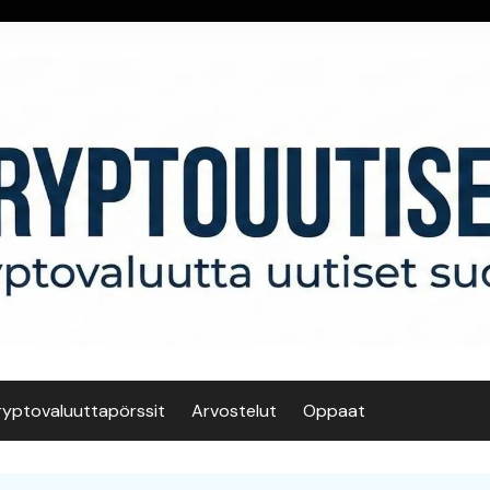
ryptovaluuttapörssit
Arvostelut
Oppaat