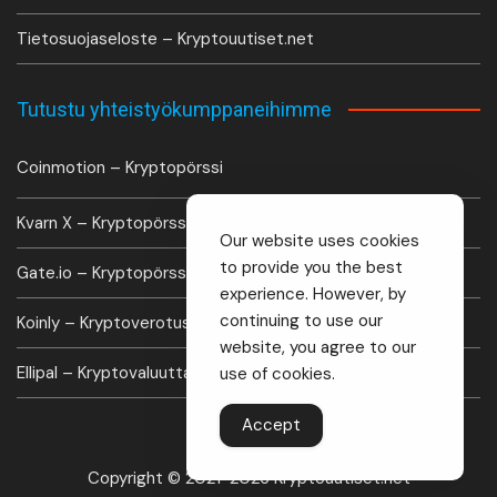
Tietosuojaseloste – Kryptouutiset.net
Tutustu yhteistyökumppaneihimme
Coinmotion – Kryptopörssi
Kvarn X – Kryptopörssi
Our website uses cookies
to provide you the best
Gate.io – Kryptopörssi
experience. However, by
continuing to use our
Koinly – Kryptoverotus laskuri
website, you agree to our
Ellipal – Kryptovaluutta lompakko
use of cookies.
Accept
Copyright © 2021-2026 Kryptouutiset.net