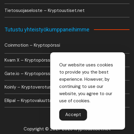
Tietosuojaseloste – Kryptouutiset.net
Tutustu yhteistyökumppaneihimme
Coinmotion – Kryptopörssi
Kvarn X – Kryptopörssi
Our website uses cookies
to provide you the best
Gate.io – Kryptopörssi
experience. However, by
continuing to use our
Koinly – Kryptoverotus laskuri
website, you agree to our
Ellipal – Kryptovaluutta lompakko
use of cookies.
Accept
Copyright © 2021-2026 Kryptouutiset.net