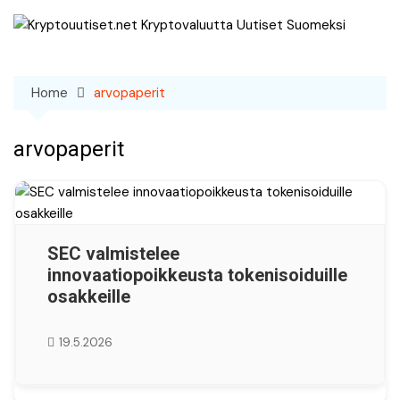
Skip
to
content
Home
arvopaperit
arvopaperit
SEC valmistelee
innovaatiopoikkeusta tokenisoiduille
osakkeille
19.5.2026