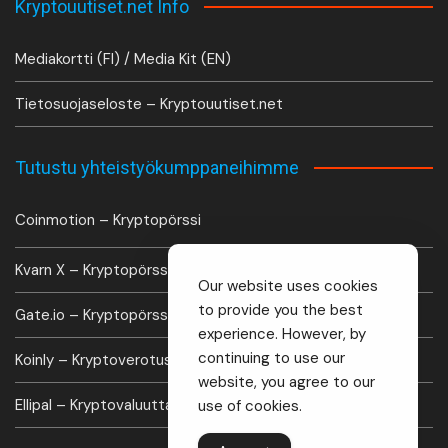
Kryptouutiset.net Info
Mediakortti (FI) / Media Kit (EN)
Tietosuojaseloste – Kryptouutiset.net
Tutustu yhteistyökumppaneihimme
Coinmotion – Kryptopörssi
Kvarn X – Kryptopörssi
Our website uses cookies
to provide you the best
Gate.io – Kryptopörssi
experience. However, by
continuing to use our
Koinly – Kryptoverotus laskuri
website, you agree to our
Ellipal – Kryptovaluutta lompakko
use of cookies.