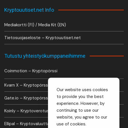
Kryptouutiset.net Info
Mediakortti (FI) / Media Kit (EN)
Tietosuojaseloste – Kryptouutiset.net
Tutustu yhteistyökumppaneihimme
Coinmotion – Kryptopörssi
Kvarn X – Kryptopörssi
Our website uses cookies
to provide you the best
Gate.io – Kryptopörssi
experience. However, by
continuing to use our
Koinly – Kryptoverotus laskuri
website, you agree to our
Ellipal – Kryptovaluutta lompakko
use of cookies.