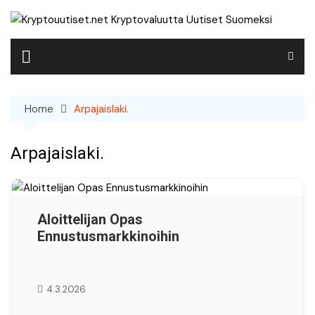
Skip
to
content
Home
Arpajaislaki.
Arpajaislaki.
Aloittelijan Opas
Ennustusmarkkinoihin
4.3.2026